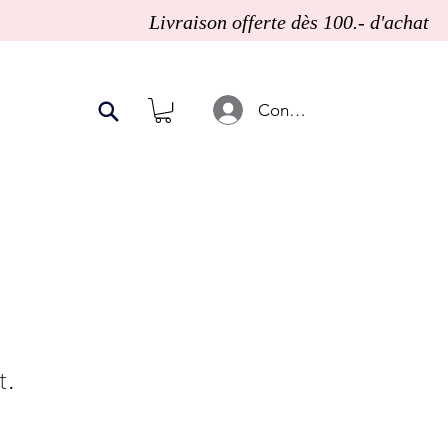
                      
Connexion
t.