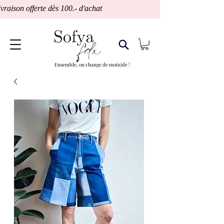
vraison offerte dès 100.- d'achat                                 Fabrication Suisse
Ensemble, on change de mo(n)de !