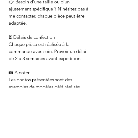
👉 Besoin d’une taille ou d’un
ajustement spécifique ? N’hésitez pas à
me contacter, chaque pièce peut être
adaptée.
⏳ Délais de confection
Chaque pièce est réalisée à la
commande avec soin. Prévoir un délai
de 2 à 3 semaines avant expédition.
📸 À noter
Les photos présentées sont des
exemples de modèles déjà réalisés.
Votre bermuda sera similaire, mais
toujours unique.
🧼 Entretien
Lavage en machine à 30°
recommandé. Pas de sèche-linge.