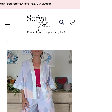
vraison offerte dès 100.- d'achat                                 Fabrication Suisse
Ensemble, on change de mo(n)de !