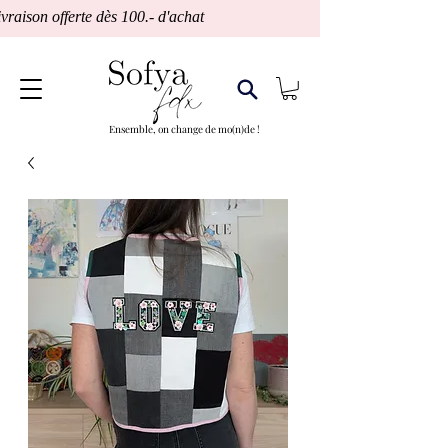
vraison offerte dès 100.- d'achat                                 Fabrication Suisse
Ensemble, on change de mo(n)de !